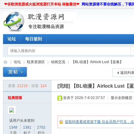
❤谷歌浏览器或火狐浏览器打开本站 体验最佳❤
网站资源请不要在线解压，下载
论坛
每日签到
论坛
耽美资源区
动画交流
【BL动漫】Airlock Lust【蓝奏】
返回列
[完结]
【BL动漫】Airlock Lust【
查看:
21219
|
回复:
124
耽
»
›
›
›
耽美部落
发表于 2026-7-8 02:37:57
|
显示全部楼层
该用户从未签到
提取码查看或资源下载 仅会员用户可见，
1348
1381
2702
主题
帖子
积分