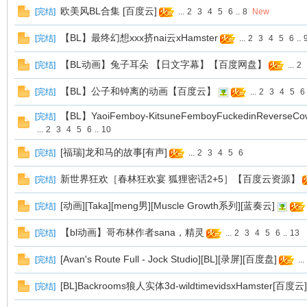
欧美风BL合集 [百度云]
[
完结
]
...
2
3
4
5
6
..
8
New
漫
【BL】最终幻想xxx挤nai云xHamster
[
完结
]
...
2
3
4
5
6
..
【BL动画】兔子耳朵 【日文字幕】【百度网盘】
[
完结
]
...
2
【BL】公子和钟离的动画【百度云】
[
完结
]
...
2
3
4
5
6
【BL】YaoiFemboy-KitsuneFemboyFuckedinReverse
[
完结
]
...
2
3
4
5
6
..
10
[福瑞]龙和马的故事[有声]
[
完结
]
...
2
3
4
5
6
资
新世界狂欢［春林狂欢宴 狐狸密话2+5］【百度云资源】
[
完结
]
[动画][Taka][meng男][Muscle Growth系列][蓝奏云]
[
完结
]
【bl动画】哥布林作者sana，精灵
[
完结
]
...
2
3
4
5
6
..
13
[Avan's Route Full - Jock Studio][BL][录屏][百度盘]
[
完结
]
...
[BL]Backrooms狼人实体3d-wildtimevidsxHamster[百度云]
[
完结
]
源