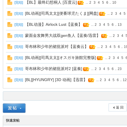
【BL】最终幻想桐人 [百度云]
[
完结
]
...
2
3
4
5
6
..
10
[BL动画][司馬太太][便番球児たくま][网盘]
[
完结
]
...
2
3
4
5
【BL动漫】Airlock Lust【蓝奏】
[
完结
]
...
2
3
4
5
6
..
13
蒙面金发舞男大战双gen鱼人【蓝奏/迅雷】
[
完结
]
...
2
3
4
哥布林和少年的裙批派对【蓝奏云】
[
完结
]
...
2
3
4
5
6
..
1
网
[BL动画][司馬太太][オスガキ旅館完整版]
[
完结
]
...
2
3
4
5
哥布林和少年的裙批派对2 [蓝奏]
[
完结
]
...
2
3
4
5
6
..
23
[BL][HYUNGRY] [3D 动画]【迅雷】
[
完结
]
...
2
3
4
5
6
..
12
返 回
快速发帖