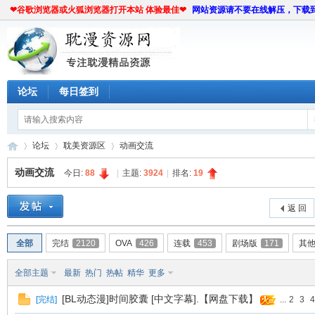
❤谷歌浏览器或火狐浏览器打开本站 体验最佳❤
网站资源请不要在线解压，下载
论坛
每日签到
论坛
耽美资源区
动画交流
动画交流
今日:
88
|
主题:
3924
|
排名:
19
耽
»
›
›
返 回
全部
完结
2120
OVA
426
连载
453
剧场版
171
其
全部主题
最新
热门
热帖
精华
更多
[BL动态漫]时间胶囊 [中文字幕].【网盘下载】
[
完结
]
...
2
3
4