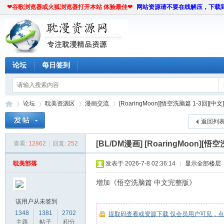
❤谷歌浏览器或火狐浏览器打开本站 体验最佳❤
网站资源请不要在线解压，下载
论坛
每日签到
论坛
耽美资源区
漫画交流
[RoaringMoon][悟空洗脑篇 1-3回][中文][
返回列
[BL/DM漫画]
[RoaringMoon][悟
查看:
12862
|
回复:
252
耽
»
›
›
›
耽美部落
发表于 2026-7-8 02:36:14
|
显示全部楼层
增加《悟空洗脑篇 中文完整版》
该用户从未签到
1348
1381
2702
提取码查看或资源下载 仅会员用户可见，
主题
帖子
积分