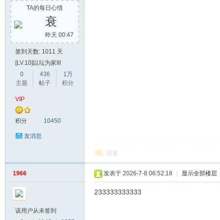
TA的每日心情
衰
昨天 00:47
签到天数: 1011 天
[LV.10]以坛为家III
0
436
1万
主题
帖子
积分
VIP
积分
10450
发消息
回复
1966
发表于 2026-7-8 06:52:18
|
显示全部楼层
233333333333
该用户从未签到