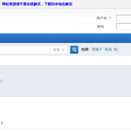
网站资源请不要在线解压，下载到本地在解压
用户名
密码
热搜:
黑猴子
韩漫
BL
搜索
搜
83
索
 0