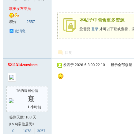
耽美发布专员
漫
本帖子中包含更多资源
积分
2557
您需要
登录
才可以下载或查看，
发消息
回复
5211314zxcvbnm
发表于 2026-6-3 00:22:10
|
显示全部楼层
资
TA的每日心情
衰
1 小时前
签到天数: 100 天
[LV.6]常住居民II
0
1078
3057
源