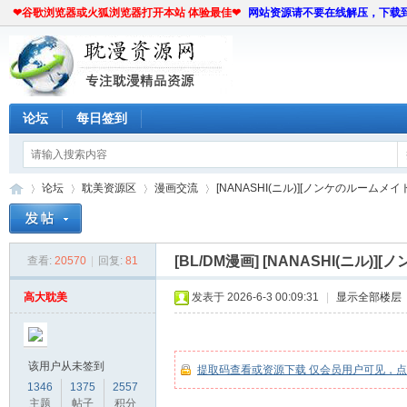
❤谷歌浏览器或火狐浏览器打开本站 体验最佳❤
网站资源请不要在线解压，下载
论坛
每日签到
论坛
耽美资源区
漫画交流
[NANASHI(ニル)][ノンケのルームメイト
[BL/DM漫画]
[NANASHI(ニル)
查看:
20570
|
回复:
81
耽
»
›
›
›
高大耽美
发表于 2026-6-3 00:09:31
|
显示全部楼层
该用户从未签到
提取码查看或资源下载 仅会员用户可见，
1346
1375
2557
主题
帖子
积分