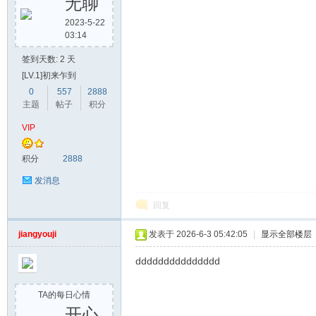
无聊
2023-5-22
03:14
签到天数: 2 天
[LV.1]初来乍到
0
557
2888
主题
帖子
积分
VIP
积分
2888
发消息
回复
jiangyouji
发表于 2026-6-3 05:42:05
|
显示全部楼层
ddddddddddddddd
TA的每日心情
开心