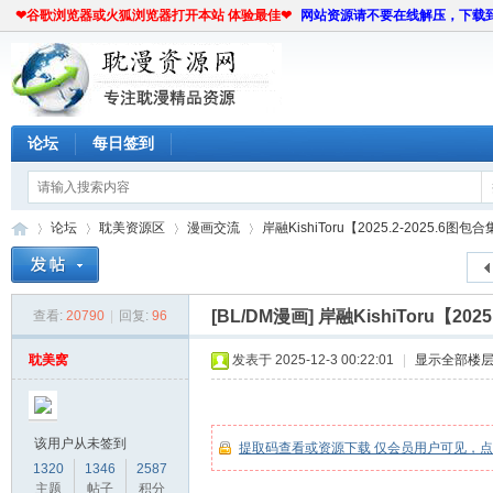
❤谷歌浏览器或火狐浏览器打开本站 体验最佳❤
网站资源请不要在线解压，下载
论坛
每日签到
论坛
耽美资源区
漫画交流
岸融KishiToru【2025.2-2025.6图包
[BL/DM漫画]
岸融KishiToru【202
查看:
20790
|
回复:
96
耽
»
›
›
›
耽美窝
发表于 2025-12-3 00:22:01
|
显示全部楼
该用户从未签到
提取码查看或资源下载 仅会员用户可见，
1320
1346
2587
主题
帖子
积分