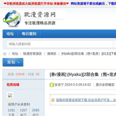
❤谷歌浏览器或火狐浏览器打开本站 体验最佳❤
网站资源请不要在线解压，下载
论坛
每日签到
论坛
耽漫控资源区
漫画区
[Hyaku][2部合集（熊+老虎）][日文][下载链
[兽r漫画]
[Hyaku][2部合集（熊+老
查看:
23948
|
回复:
55
耽
»
›
›
›
耽美连城
发表于 2024-5-5 09:14:42
|
显示全部楼层
提取码查看或资源下载 仅会员用户可见，
该用户从未签到
1331
1357
2565
主题
帖子
积分