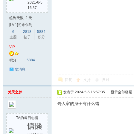
2021-6-5
16:37
签到天数: 2 天
[LV.1]初来乍到
6
2818
5884
主题
帖子
积分
VIP
积分
5884
发消息
回复
支持
反对
梵天之梦
发表于 2024-5-5 16:57:35
|
显示全部楼层
馋人家的身子有什么错
TA的每日心情
慵懒