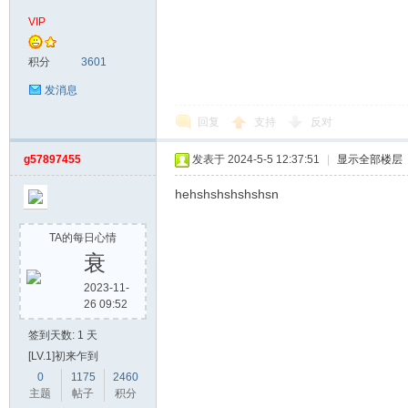
VIP
积分
3601
发消息
回复
支持
反对
g57897455
发表于 2024-5-5 12:37:51
|
显示全部楼层
网
hehshshshshshsn
TA的每日心情
衰
2023-11-
26 09:52
签到天数: 1 天
[LV.1]初来乍到
0
1175
2460
主题
帖子
积分