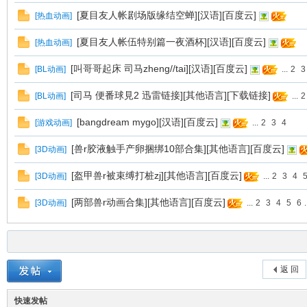
[夏目友人帐剧场版缘结空蝉][汉语][百度云]
[
热血动画
]
[夏目友人帐伍特别篇一夜酒杯][汉语][百度云]
[
热血动画
]
[叫哥哥起床 司马zheng//tai][汉语][百度云]
[
BL动画
]
...
2
3
[司马 便番球見2 迅雷链接][其他语言][下载链接]
[
BL动画
]
...
2
[bangdream mygo][汉语][百度云]
[
游戏动画
]
...
2
3
4
网
[兽r胶液触手产卵捆绑10部合集][其他语言][百度云]
[
3D动画
]
[盔甲兽r被束缚打桩zj][其他语言][百度云]
[
3D动画
]
...
2
3
4
[两部兽r动画合集][其他语言][百度云]
[
3D动画
]
...
2
3
4
5
6
.
返 回
快速发帖