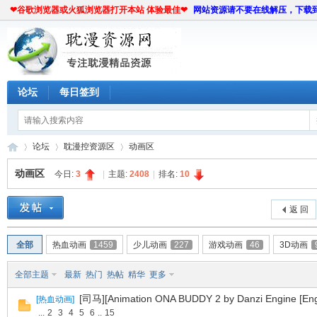
❤谷歌浏览器或火狐浏览器打开本站 体验最佳❤
网站资源请不要在线解压，下载
论坛
每日签到
论坛
耽漫控资源区
动画区
动画区
今日:
3
|
主题:
2408
|
排名:
10
耽
»
›
›
返 回
全部
热血动画
1459
少儿动画
227
游戏动画
46
3D动画
全部主题
最新
热门
热帖
精华
更多
[司马][Animation ONA BUDDY 2 by Danzi Engine [Eng
[
热血动画
]
...
2
3
4
5
6
..
15