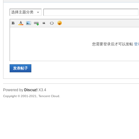
选择主题分类
您需要登录后才可以发帖
登
发表帖子
Powered by
Discuz!
X3.4
Copyright © 2001-2021, Tencent Cloud.