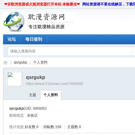
❤谷歌浏览器或火狐浏览器打开本站 体验最佳❤
网站资源请不要在线解压，下载
论坛
每日签到
qsrgukp
个人资料
qsrgukp
https://www.51fuman.com/?486880
耽
›
›
主题
个人资料
qsrgukp
(UID: 486880)
邮箱状态
未验证
统计信息
好友数 0
|
回帖数 156
|
主题数 0