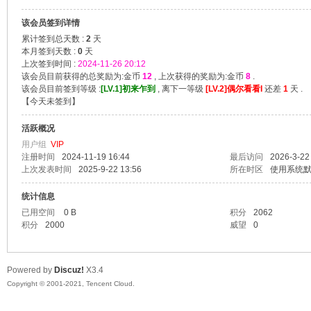
该会员签到详情
漫
累计签到总天数 :
2
天
本月签到天数 :
0
天
上次签到时间 :
2024-11-26 20:12
该会员目前获得的总奖励为:金币
12
, 上次获得的奖励为:金币
8
.
该会员目前签到等级 :
[LV.1]初来乍到
, 离下一等级
[LV.2]偶尔看看I
还差
1
天 .
【
今天未签到
】
活跃概况
用户组
VIP
注册时间
2024-11-19 16:44
最后访问
2026-3-22
上次发表时间
2025-9-22 13:56
所在时区
使用系统
资
统计信息
已用空间
0 B
积分
2062
积分
2000
威望
0
Powered by
Discuz!
X3.4
Copyright © 2001-2021, Tencent Cloud.
源