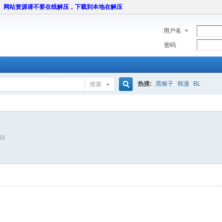
网站资源请不要在线解压，下载到本地在解压
用户名
密码
热搜:
黑猴子
韩漫
BL
搜索
搜
48
索