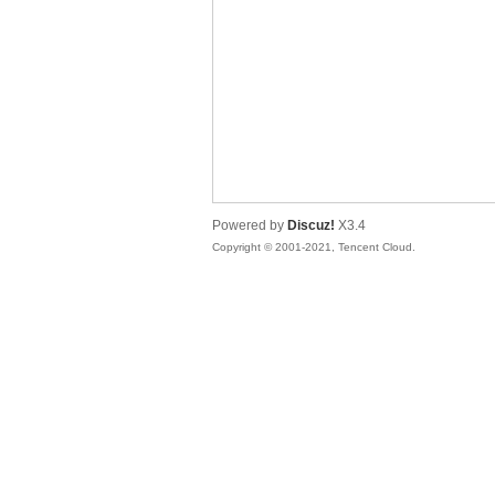
漫
Powered by
Discuz!
X3.4
Copyright © 2001-2021, Tencent Cloud.
资
源