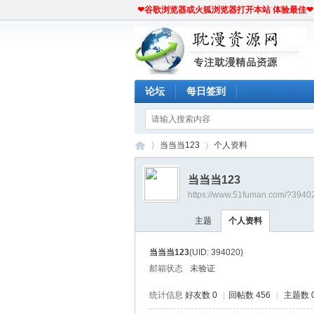
❤谷歌浏览器或火狐浏览器打开本站 体验最佳❤
论坛
每日签到
当当当123
个人资料
当当当123
https://www.51fuman.com/?3940
耽
›
›
主题
个人资料
当当当123
(UID: 394020)
邮箱状态
未验证
统计信息
好友数 0
|
回帖数 456
|
主题数 