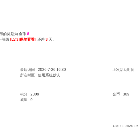
获得的奖励为:金币
8
.
下一等级
[LV.3]偶尔看看II
还差
3
天 .
最后访问
2026-7-26 16:30
上次活动时间
所在时区
使用系统默认
积分
2309
金币
309
威望
0
GMT+8, 2026-8-6