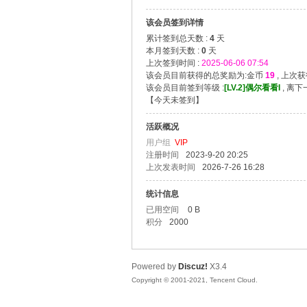
该会员签到详情
漫
累计签到总天数 :
4
天
本月签到天数 :
0
天
上次签到时间 :
2025-06-06 07:54
该会员目前获得的总奖励为:金币
19
, 上次
该会员目前签到等级 :
[LV.2]偶尔看看I
, 离
【
今天未签到
】
活跃概况
用户组
VIP
注册时间
2023-9-20 20:25
上次发表时间
2026-7-26 16:28
资
统计信息
已用空间
0 B
积分
2000
Powered by
Discuz!
X3.4
Copyright © 2001-2021, Tencent Cloud.
源