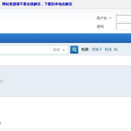
网站资源请不要在线解压，下载到本地在解压
用户名
密码
热搜:
黑猴子
韩漫
BL
搜索
搜
20
索
0