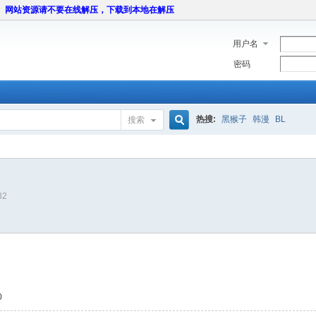
网站资源请不要在线解压，下载到本地在解压
用户名
密码
热搜:
黑猴子
韩漫
BL
搜索
搜
82
索
0