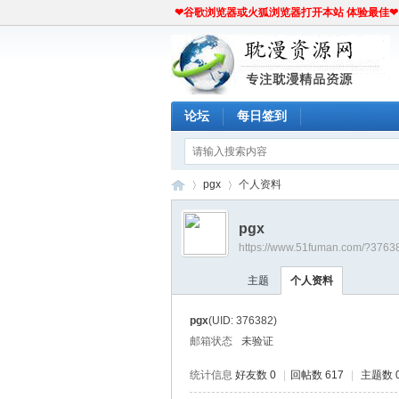
❤谷歌浏览器或火狐浏览器打开本站 体验最佳❤
论坛
每日签到
pgx
个人资料
pgx
https://www.51fuman.com/?3763
耽
›
›
主题
个人资料
pgx
(UID: 376382)
邮箱状态
未验证
统计信息
好友数 0
|
回帖数 617
|
主题数 