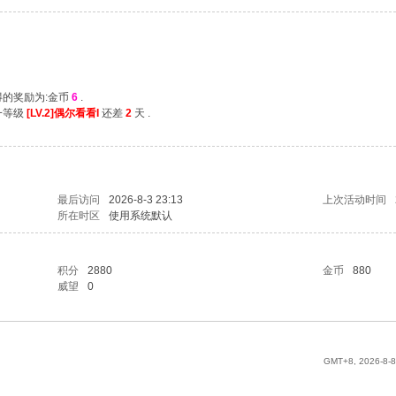
得的奖励为:金币
6
.
一等级
[LV.2]偶尔看看I
还差
2
天 .
最后访问
2026-8-3 23:13
上次活动时间
所在时区
使用系统默认
积分
2880
金币
880
威望
0
GMT+8, 2026-8-8