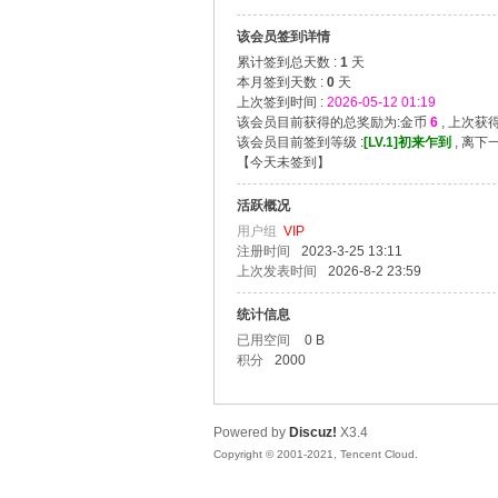
该会员签到详情
漫
累计签到总天数 :
1
天
本月签到天数 :
0
天
上次签到时间 :
2026-05-12 01:19
该会员目前获得的总奖励为:金币
6
, 上次获
该会员目前签到等级 :
[LV.1]初来乍到
, 离下
【
今天未签到
】
活跃概况
用户组
VIP
注册时间
2023-3-25 13:11
上次发表时间
2026-8-2 23:59
资
统计信息
已用空间
0 B
积分
2000
Powered by
Discuz!
X3.4
Copyright © 2001-2021, Tencent Cloud.
源