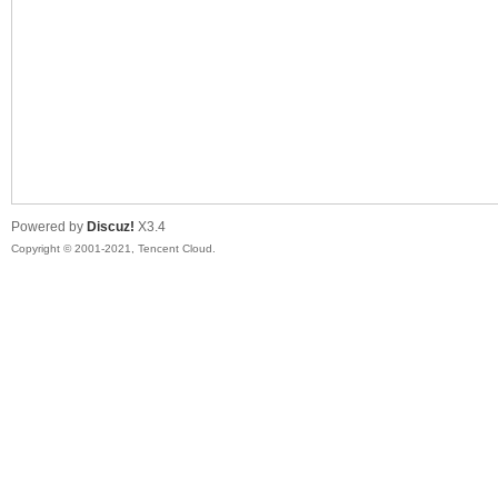
漫
Powered by
Discuz!
X3.4
Copyright © 2001-2021, Tencent Cloud.
资
源