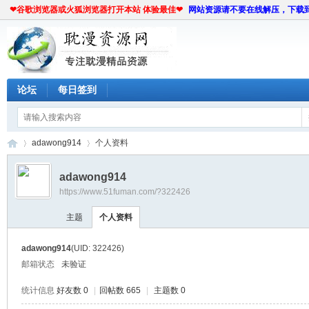
❤谷歌浏览器或火狐浏览器打开本站 体验最佳❤
网站资源请不要在线解压，下载
论坛
每日签到
adawong914
个人资料
adawong914
https://www.51fuman.com/?322426
耽
›
›
主题
个人资料
adawong914
(UID: 322426)
邮箱状态
未验证
统计信息
好友数 0
|
回帖数 665
|
主题数 0